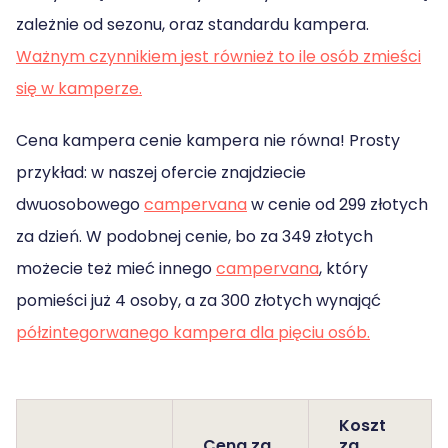
zależnie od sezonu, oraz standardu kampera.
Ważnym czynnikiem jest również to ile osób zmieści
się w kamperze.
Cena kampera cenie kampera nie równa! Prosty
przykład: w naszej ofercie znajdziecie
dwuosobowego
campervana
w cenie od 299 złotych
za dzień. W podobnej cenie, bo za 349 złotych
możecie też mieć innego
campervana
, który
pomieści już 4 osoby, a za 300 złotych wynająć
półzintegorwanego kampera dla pięciu osób.
Koszt
Cena za
za