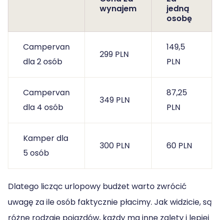
wynajem
jedną
osobę
Campervan
149,5
299 PLN
dla 2 osób
PLN
Campervan
87,25
349 PLN
dla 4 osób
PLN
Kamper dla
300 PLN
60 PLN
5 osób
Dlatego licząc urlopowy budżet warto zwrócić
uwagę za ile osób faktycznie płacimy. Jak widzicie, są
różne rodzaje pojazdów, każdy ma inne zalety i lepiej