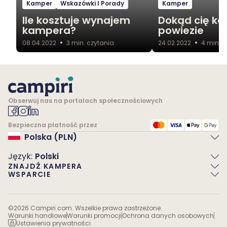
Kamper
Wskazówki I Porady
Kamper
Ile kosztuje wynajem
Dokąd cię k
kampera?
powiezie
08.04.2022
3
min. czytania
24.02.2022
4
min. c
Obserwuj nas na portalach społecznościowych
Bezpieczna płatność przez
Polska (PLN)
Język
:
Polski
ZNAJDŹ KAMPERA
WSPARCIE
©
2026
Campiri.com. Wszelkie prawa zastrzeżone.
Warunki handlowe
Warunki promocji
Ochrona danych osobowych
Ustawienia prywatności