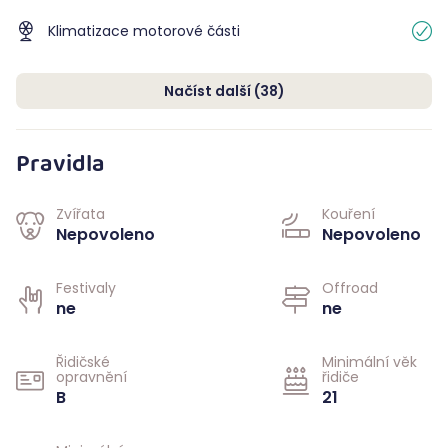
Klimatizace motorové části
Načíst další
(
38
)
Pravidla
Zvířata
Kouření
Nepovoleno
Nepovoleno
Festivaly
Offroad
ne
ne
Řidičské
Minimální věk
opravnění
řidiče
B
21