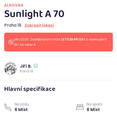
ALKOVNA
Sunlight A 70
Praha 18
Zobrazit lokaci
Léto 2026: Zadejte promo kód
LETO264PLUS1
a rezervujte 5
dní za cenu 4
Jiří B.
Praha 18
Hlavní specifikace
Na jízdu
Na spaní
6 Míst
6 Míst