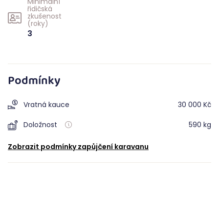
Minimální
řidičská
zkušenost
(roky)
3
Podmínky
Vratná kauce
30 000 Kč
Doložnost
590 kg
Zobrazit podmínky zapůjčení karavanu