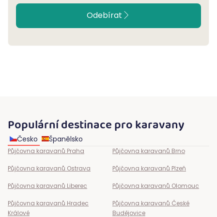
Odebírat
Populární destinace pro karavany
Česko
Španělsko
Půjčovna karavanů
Praha
Půjčovna karavanů
Brno
Půjčovna karavanů
Ostrava
Půjčovna karavanů
Plzeň
Půjčovna karavanů
Liberec
Půjčovna karavanů
Olomouc
Půjčovna karavanů
Hradec
Půjčovna karavanů
České
Králové
Budějovice