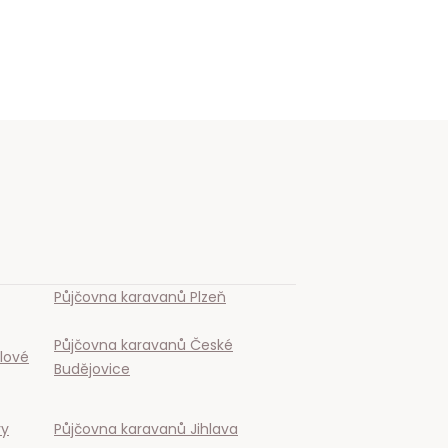
Půjčovna karavanů
Plzeň
Půjčovna karavanů
České
lové
Budějovice
ry
Půjčovna karavanů
Jihlava