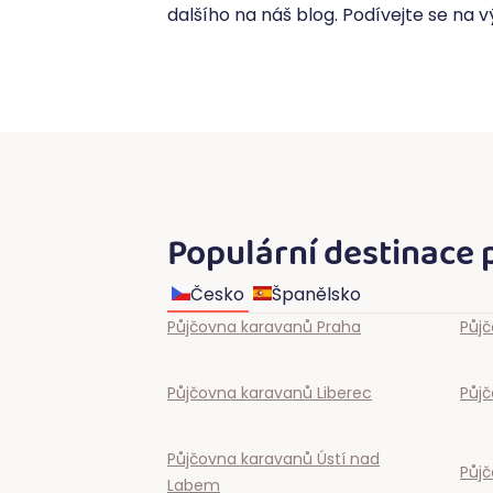
dalšího na náš blog. Podívejte se na 
Populární destinace 
Česko
Španělsko
Půjčovna karavanů
Praha
Půj
Půjčovna karavanů
Liberec
Půj
Půjčovna karavanů
Ústí nad
Půj
Labem