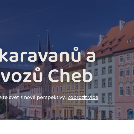
Karavany
Pro majitele
Podpora
karavanů a
 vozů Cheb
jte svět z nové perspektivy…
Zobrazit více