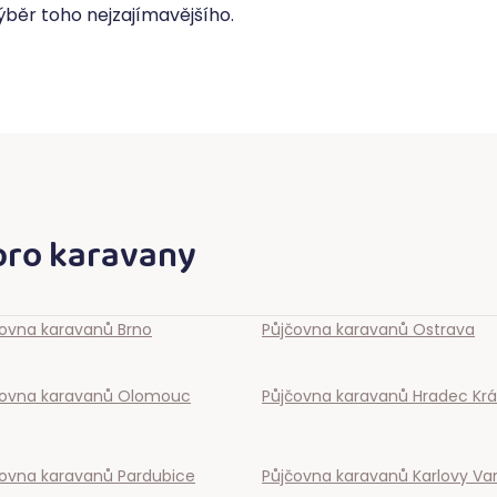
výběr toho nejzajímavějšího.
pro karavany
čovna karavanů
Brno
Půjčovna karavanů
Ostrava
čovna karavanů
Olomouc
Půjčovna karavanů
Hradec Krá
čovna karavanů
Pardubice
Půjčovna karavanů
Karlovy Va