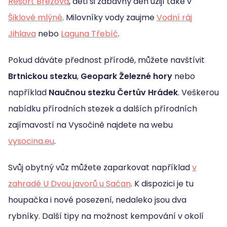
Resort Březová
, děti si zábavný den užijí také v
Šiklově mlýně
. Milovníky vody zaujme
Vodní ráj
Jihlava
nebo
Laguna Třebíč
.
Pokud dáváte přednost přírodě, můžete navštívit
Brtnickou stezku
,
Geopark Železné hory
nebo
například
Naučnou stezku Čertův Hrádek
. Veškerou
nabídku přírodních stezek a dalších přírodních
zajímavostí na Vysočině najdete na webu
vysocina.eu
.
Svůj obytný vůz můžete zaparkovat například
v
zahradě U Dvou javorů u Sačan
. K dispozici je tu
houpačka i nové posezení, nedaleko jsou dva
rybníky. Další tipy na možnost kempování v okolí