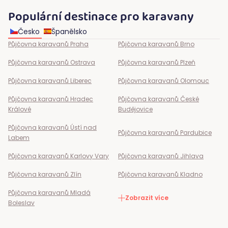
Populární destinace pro karavany
Česko
Španělsko
Půjčovna karavanů
Praha
Půjčovna karavanů
Brno
Půjčovna karavanů
Ostrava
Půjčovna karavanů
Plzeň
Půjčovna karavanů
Liberec
Půjčovna karavanů
Olomouc
Půjčovna karavanů
Hradec
Půjčovna karavanů
České
Králové
Budějovice
Půjčovna karavanů
Ústí nad
Půjčovna karavanů
Pardubice
Labem
Půjčovna karavanů
Karlovy Vary
Půjčovna karavanů
Jihlava
Půjčovna karavanů
Zlín
Půjčovna karavanů
Kladno
Půjčovna karavanů
Mladá
Zobrazit více
Boleslav