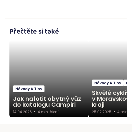
Přečtěte si také
Návody A Tipy
Ce
Návody A Tipy
Skvělé cyklis
Jak nafotit obytný vůz
v Moravskos
do katalogu Campiri
kraji
14.04.2026
4
min. čtení
25.02.2025
4
min. č