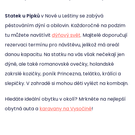
Statek u Pipků
v Nové u Leštiny se zabývá
pěstováním dýní a obilovin. Každoročně na podzim
tu můžete navštívit
dýňový svět
. Majitelé doporučují
rezervaci termínu pro návštěvu, jelikož má areál
danou kapacitu. Na statku na vás však nečekají jen
dýně, ale také romanovské ovečky, holandské
zakrslé kozičky, poník Princezna, telátko, králíci a
slepičky. V zahradě si mohou děti vylézt na kombajn.
Hledáte ideální obytku v okolí? Mrkněte na nejlepší
obytná auta a
karavany na Vysočině
!