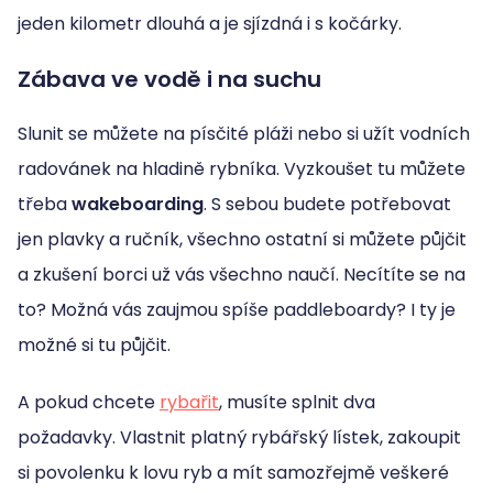
jeden kilometr dlouhá a je sjízdná i s kočárky.
Zábava ve vodě i na suchu
Slunit se můžete na písčité pláži nebo si užít vodních
radovánek na hladině rybníka. Vyzkoušet tu můžete
třeba
wakeboarding
. S sebou budete potřebovat
jen plavky a ručník, všechno ostatní si můžete půjčit
a zkušení borci už vás všechno naučí. Necítíte se na
to? Možná vás zaujmou spíše paddleboardy? I ty je
možné si tu půjčit.
A pokud chcete
rybařit
, musíte splnit dva
požadavky. Vlastnit platný rybářský lístek, zakoupit
si povolenku k lovu ryb a mít samozřejmě veškeré