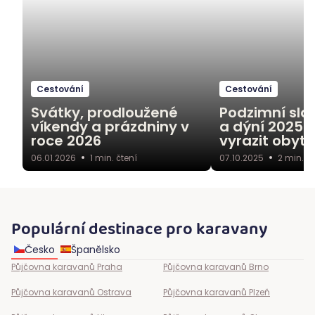
Cestování
Cestování
Svátky, prodloužené
Podzimní sla
víkendy a prázdniny v
a dýní 2025:
roce 2026
vyrazit oby
06.01.2026
1
min. čtení
07.10.2025
2
min. čt
Populární destinace pro karavany
Česko
Španělsko
Půjčovna karavanů
Praha
Půjčovna karavanů
Brno
Půjčovna karavanů
Ostrava
Půjčovna karavanů
Plzeň