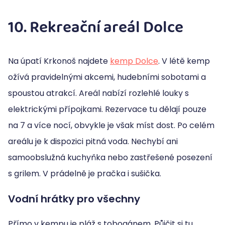
10. Rekreační areál Dolce
Na úpatí Krkonoš najdete
kemp Dolce
. V létě kemp
ožívá pravidelnými akcemi, hudebními sobotami a
spoustou atrakcí. Areál nabízí rozlehlé louky s
elektrickými přípojkami. Rezervace tu dělají pouze
na 7 a více nocí, obvykle je však míst dost. Po celém
areálu je k dispozici pitná voda. Nechybí ani
samoobslužná kuchyňka nebo zastřešené posezení
s grilem. V prádelně je pračka i sušička.
Vodní hrátky pro všechny
Přímo v kempu je pláž s tobogánem. Půjčit si tu