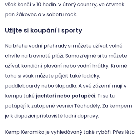
však končí v 10 hodin. V úterý country, ve čtvrtek
pan Žákovec a v sobotu rock.
Užijte si koupání i sporty
Na břehu vodní přehrady si můžete užívat volné
chvíle na travnaté pláži. Samozřejmě si tu můžete
užívat kondiční plavání nebo vodní hrátky. Kromě
toho si však můžete půjčit také lodičky,
paddleboardy nebo šlapadla. A své zázemí mají v
kempu také
jachtaři nebo potapěči
. Ti se tu
potápějí k zatopené vesnici Těchoděly. Za kempem
je k dispozici přístaviště lodní dopravy.
Kemp Keramika je vyhledávaný také rybáři. Přes léto