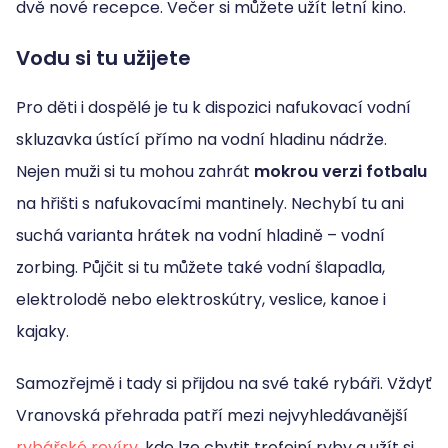
dvě nové recepce. Večer si můžete užít letní kino.
Vodu si tu užijete
Pro děti i dospělé je tu k dispozici nafukovací vodní
skluzavka ústící přímo na vodní hladinu nádrže.
Nejen muži si tu mohou zahrát
mokrou verzi fotbalu
na hřišti s nafukovacími mantinely. Nechybí tu ani
suchá varianta hrátek na vodní hladině – vodní
zorbing. Půjčit si tu můžete také vodní šlapadla,
elektrolodě nebo elektroskútry, veslice, kanoe i
kajaky.
Samozřejmě i tady si přijdou na své také rybáři. Vždyť
Vranovská přehrada patří mezi nejvyhledávanější
rybářské revíry
, kde lze chytit trofejní ryby a užít si