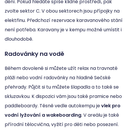
dění. Pokud hledáte spíše klidné prostředí, pak
zvolte sektor C. V obou sektorech jsou přípojky na
elektřinu. Předchozí rezervace karavanového stání
není potřeba. Karavany je v kempu možné umístit i
dlouhodobě.
Radovánky na vodě
Během dovolené si můžete užít relax na travnaté
pláži nebo vodní radovánky na hladině Sečské
přehrady. Půjčit si tu můžete šlapadla a to také se
skluzavkou. K dispozici vám jsou také pramice nebo
paddleboardy. Těsně vedle autokempu je
vlek pro
vodní lyžování a wakeboarding
. V areálu je také
přírodní tělocvična, vyžití pro děti nebo posezení.