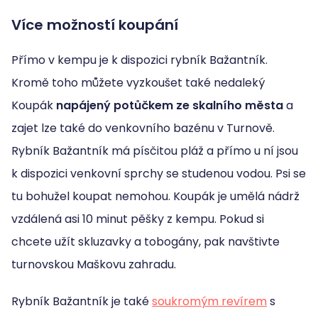
Více možností koupání
Přímo v kempu je k dispozici rybník Bažantník.
Kromě toho můžete vyzkoušet také nedaleký
Koupák
napájený potůčkem ze skalního města
a
zajet lze také do venkovního bazénu v Turnově.
Rybník Bažantník má písčitou pláž a přímo u ní jsou
k dispozici venkovní sprchy se studenou vodou. Psi se
tu bohužel koupat nemohou. Koupák je umělá nádrž
vzdálená asi 10 minut pěšky z kempu. Pokud si
chcete užít skluzavky a tobogány, pak navštivte
turnovskou Maškovu zahradu.
Rybník Bažantník je také
soukromým revírem
s