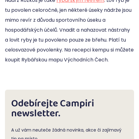
Nádrž Rozkoš je také
rybářským revírem
. Lov ryb je
tu povolen celoročně, jen některé úseky nádrže jsou
mimo revír z důvodu sportovního úseku a
hospodářských účelů. Vnadit a nahazovat nástrahy
a lovit ryby je tu povoleno pouze ze břehu. Platí tu
celosvazové povolenky. Na recepci kempu si můžete
koupit Rybářskou mapu Východních Čech.
Odebírejte Campiri
newsletter.
A už vám neuteče žádná novinka, akce či zajímavý
tip na místo.