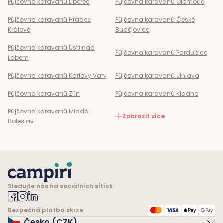
Půjčovna karavanů
Liberec
Půjčovna karavanů
Olomouc
Půjčovna karavanů
Hradec
Půjčovna karavanů
České
Králové
Budějovice
Půjčovna karavanů
Ústí nad
Půjčovna karavanů
Pardubice
Labem
Půjčovna karavanů
Karlovy Vary
Půjčovna karavanů
Jihlava
Půjčovna karavanů
Zlín
Půjčovna karavanů
Kladno
Půjčovna karavanů
Mladá
Zobrazit více
Boleslav
Sledujte nás na sociálních sítích
Bezpečná platba skrze
Česko (CZK)