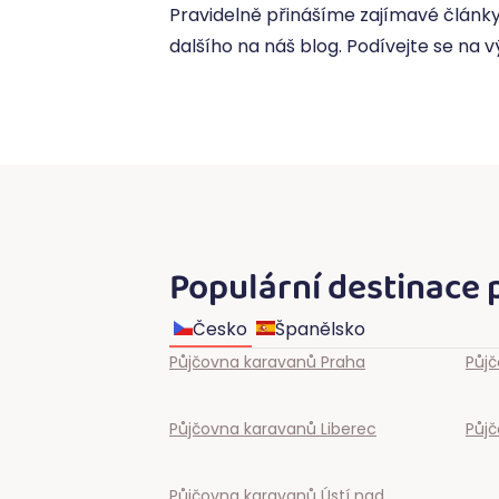
Pravidelně přinášíme zajímavé články
dalšího na náš blog. Podívejte se na 
Populární destinace 
Česko
Španělsko
Půjčovna karavanů
Praha
Půj
Půjčovna karavanů
Liberec
Půj
Půjčovna karavanů
Ústí nad