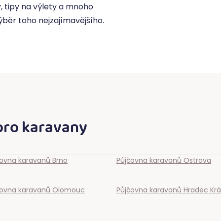
, tipy na výlety a mnoho
výběr toho nejzajímavějšího.
pro karavany
čovna karavanů
Brno
Půjčovna karavanů
Ostrava
čovna karavanů
Olomouc
Půjčovna karavanů
Hradec Krá