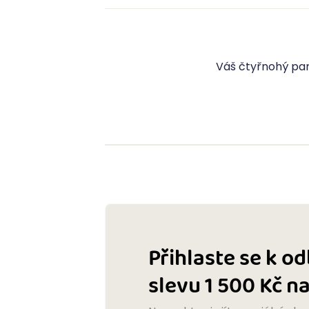
Váš čtyřnohý parť
Přihlaste se k o
slevu 1 500 Kč 