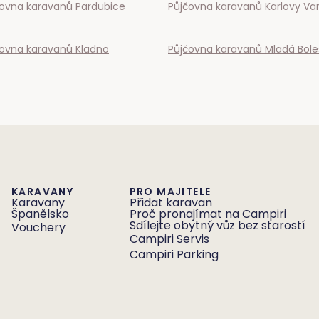
čovna karavanů
Pardubice
Půjčovna karavanů
Karlovy Va
čovna karavanů
Kladno
Půjčovna karavanů
Mladá Bole
KARAVANY
PRO MAJITELE
Karavany
Přidat karavan
Španělsko
Proč pronajímat na Campiri
Sdílejte obytný vůz bez starostí
Vouchery
Campiri Servis
Campiri Parking