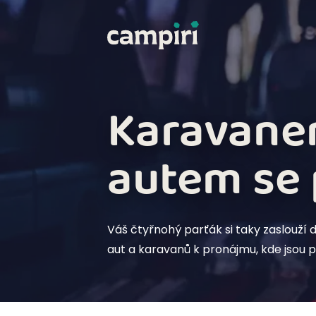
Karavane
autem se
Váš čtyřnohý parťák si taky zaslouží 
aut a karavanů k pronájmu, kde jsou pej