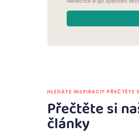
Nenechte si ujít speciální akc
HLEDÁTE INSPIRACI? PŘEČTĚTE 
Přečtěte si na
články