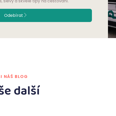
e, slevy a skvělé tipy na cestování.
Odebírat
SI NÁŠ BLOG
še další