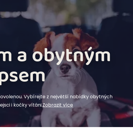
Karavany
Pro majitele
Podpora
m a obytným
 psem
dovolenou. Vybírejte z největší nabídky obytných
sci i kočky vítáni.
Zobrazit více