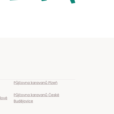
Půjčovna karavanů
Plzeň
Půjčovna karavanů
České
lové
Budějovice