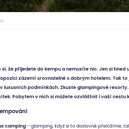
ní
 si, že přijedete do kempu a nemusíte nic. Jen si hned 
ispozici zázemí srovnatelné s dobrým hotelem. Tak to
v luxusních podmínkách. Zkuste glampingové resorty. I 
sítek. Pobytem v nich si můžete ozvláštnit i vaší cest
kempování
us camping
– glamping, když si to doslovně přeložíme, ta