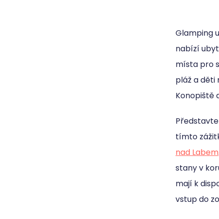
Glamping u
nabízí uby
místa pro 
pláž a dět
Konopiště 
Představte 
tímto záži
nad Labem
stany v kor
mají k disp
vstup do z