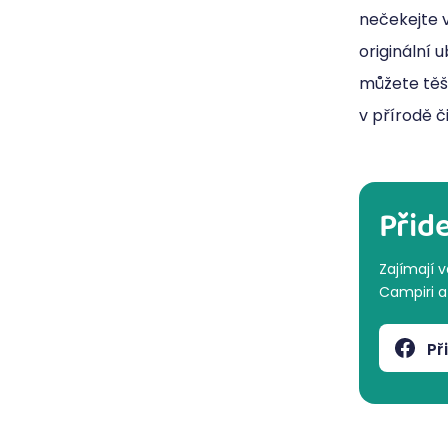
nečekejte v
originální 
můžete těši
v přírodě č
Přid
Zajímají 
Campiri a 
Př