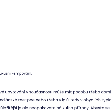
luxusní kempování.
é ubytování v současnosti může mít podobu třeba domk
ndiánské tee-pee nebo třeba v iglú, tedy v obydlích typi
důležitější je ale neopakovatelná kulisa přírody. Abyste se 