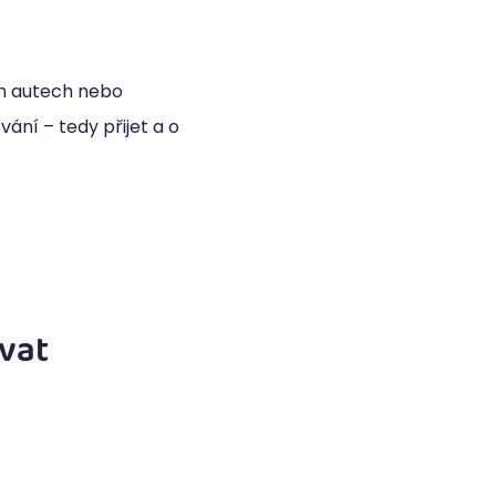
ch autech nebo
ání – tedy přijet a o
ovat