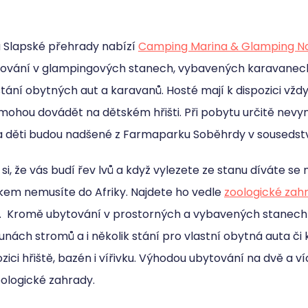
 Slapské přehrady nabízí
Camping Marina & Glamping No
tování v glampingových stanech, vybavených karavanech, 
stání obytných aut a karavanů. Hosté mají k dispozici vž
i mohou dovádět na dětském hřišti. Při pobytu určitě ne
a děti budou nadšené z Farmaparku Soběhrdy v sousedstv
si, že vás budí řev lvů a když vylezete ze stanu díváte se n
tkem nemusíte do Afriky. Najdete ho vedle
zoologické zah
. Kromě ubytování v prostorných a vybavených stanech 
unách stromů a i několik stání pro vlastní obytná auta či
ozici hřiště, bazén i vířivku. Výhodou ubytování na dvě a v
oologické zahrady.