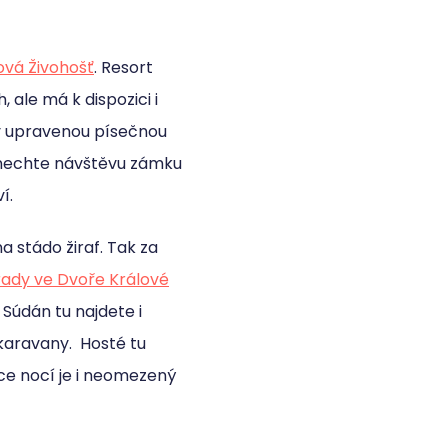
vá Živohošť
. Resort
ale má k dispozici i
dy upravenou písečnou
vynechte návštěvu zámku
í.
a stádo žiraf. Tak za
rady ve Dvoře Králové
Súdán tu najdete i
 karavany. Hosté tu
íce nocí je i neomezený