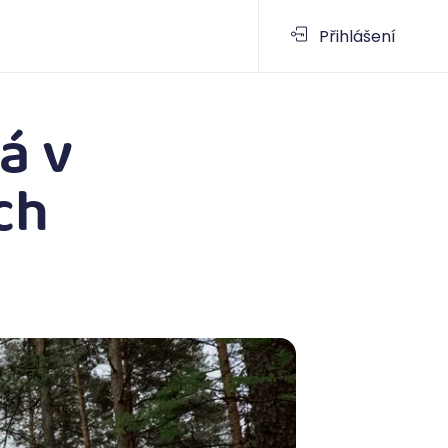
Podpora
Vouchery
Přihlášení
á v
ch