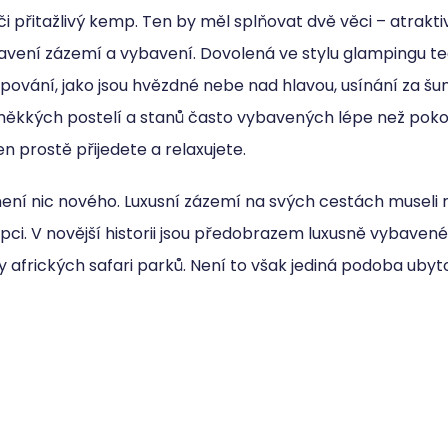
 či přitažlivý kemp. Ten by měl splňovat dvě věci – atraktiv
avení zázemí a vybavení. Dovolená ve stylu glampingu ted
pování, jako jsou hvězdné nebe nad hlavou, usínání za š
ěkkých postelí a stanů často vybavených lépe než poko
jen prostě přijedete a relaxujete.
ní nic nového. Luxusní zázemí na svých cestách museli m
pci. V novější historii jsou předobrazem luxusně vybaven
 afrických safari parků. Není to však jediná podoba ubyt