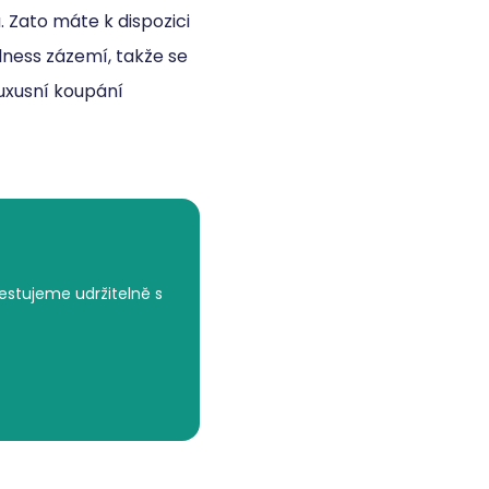
 Zato máte k dispozici
llness zázemí, takže se
luxusní koupání
estujeme udržitelně s