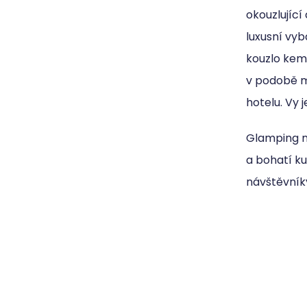
okouzlující
luxusní vyb
kouzlo kem
v podobě m
hotelu. Vy 
Glamping ne
a bohatí ku
návštěvníky