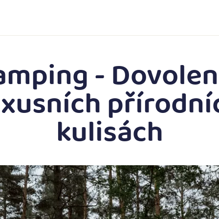
Karavany
Pro majitele
amping - Dovolen
uxusních přírodní
kulisách