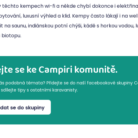
 těchto kempech wi-fi a někde chybí dokonce i elektřina.
ubytování, luxusní výhled a klid. Kempy často lákají i na we
t na saunu, indiánskou potní chýši, kádě s horkou vodou, 
i biotopu.
ejte se ke Campiri komunitě.
vás podobná témata? Přidejte se do naší facebookové skupiny C
sdílejte tipy s ostatními karavanisty.
idat se do skupiny