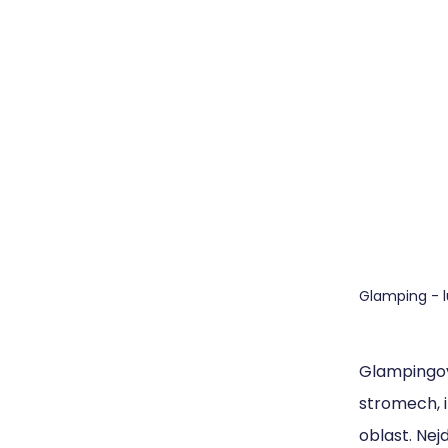
Glamping - 
Glampingov
stromech, i
oblast. Nej