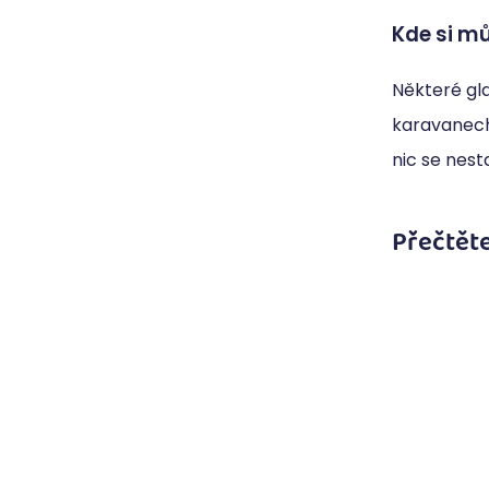
Kde si m
Některé gl
karavanech,
nic se nest
Přečtěte