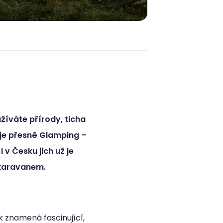
užíváte přírody, ticha
 je přesně Glamping –
v Česku jich už je
u karavanem.
k znamená fascinující,