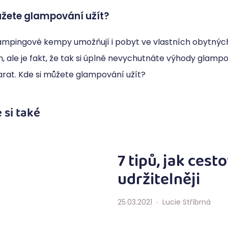
ůžete glampování užít?
ampingové kempy umožňují i pobyt ve vlastních obytný
 ale je fakt, že tak si úplně nevychutnáte výhody glampov
arat. Kde si můžete glampování užít?
 si také
7 tipů, jak cest
udržitelněji
25.03.2021
Lucie Stříbrná