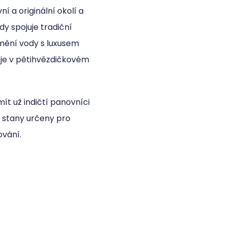
ní a originální okolí a
y spojuje tradiční
umění vody s luxusem
je v pětihvězdičkovém
ít už indičtí panovníci
é stany určeny pro
ování.