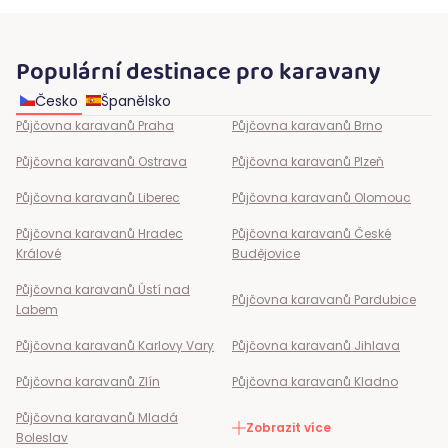
Populární destinace pro karavany
Česko
Španělsko
Půjčovna karavanů
Praha
Půjčovna karavanů
Brno
Půjčovna karavanů
Ostrava
Půjčovna karavanů
Plzeň
Půjčovna karavanů
Liberec
Půjčovna karavanů
Olomouc
Půjčovna karavanů
Hradec
Půjčovna karavanů
České
Králové
Budějovice
Půjčovna karavanů
Ústí nad
Půjčovna karavanů
Pardubice
Labem
Půjčovna karavanů
Karlovy Vary
Půjčovna karavanů
Jihlava
Půjčovna karavanů
Zlín
Půjčovna karavanů
Kladno
Půjčovna karavanů
Mladá
Zobrazit více
Boleslav