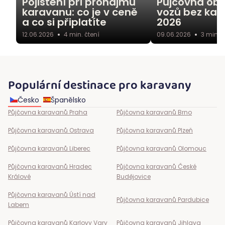
Pojištění při pronájmu
Půjčovna ob
karavanu: co je v ceně
vozů bez kau
a co si připlatíte
2026
12.06.2026
4
min. čtení
09.06.2026
3
min. č
Populární destinace pro karavany
Česko
Španělsko
Půjčovna karavanů
Praha
Půjčovna karavanů
Brno
Půjčovna karavanů
Ostrava
Půjčovna karavanů
Plzeň
Půjčovna karavanů
Liberec
Půjčovna karavanů
Olomouc
Půjčovna karavanů
Hradec
Půjčovna karavanů
České
Králové
Budějovice
Půjčovna karavanů
Ústí nad
Půjčovna karavanů
Pardubice
Labem
Půjčovna karavanů
Karlovy Vary
Půjčovna karavanů
Jihlava