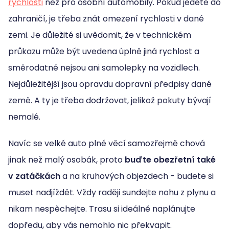
rychlosti
než pro osobní automobily. Pokud jedete do
zahraničí, je třeba znát omezení rychlosti v dané
zemi. Je důležité si uvědomit, že v technickém
průkazu může být uvedena úplně jiná rychlost a
směrodatné nejsou ani samolepky na vozidlech.
Nejdůležitější jsou opravdu dopravní předpisy dané
země. A ty je třeba dodržovat, jelikož pokuty bývají
nemalé.
Navíc se velké auto plné věcí samozřejmě chová
jinak než malý osobák, proto
buďte obezřetní také
v zatáčkách
a na kruhových objezdech - budete si
muset nadjíždět. Vždy raději sundejte nohu z plynu a
nikam nespěchejte. Trasu si ideálně naplánujte
dopředu, aby vás nemohlo nic překvapit.