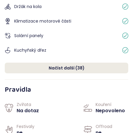
Držák na kola
Klimatizace motorové části
Solární panely
Kuchyňský dřez
Načíst další
(
38
)
Pravidla
Zvířata
Kouření
Na dotaz
Nepovoleno
Festivaly
Offroad
ne
ne