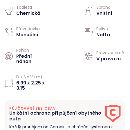
Toaleta
Sprcha
Chemická
Vnitřní
Převodovka
Palivo
Manuální
Nafta
Pohon
Provoz v zimě
Přední
V provozu
náhon
D x Š x V (m)
6.99 x 2.25 x
3.15
PŮJČOVÁNÍ BEZ OBAV
Unikátní ochrana při půjčení obytného
auta
Každý pronájem na Campiri je chráněn systémem