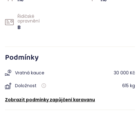
Řidičské
opravnění
B
Podmínky
Vratná kauce
30 000 Kč
Doložnost
615 kg
Zobrazit podmínky zapůjčení karavanu