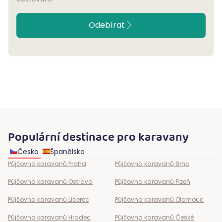
Odebírat
Populární destinace pro karavany
Česko
Španělsko
Půjčovna karavanů
Praha
Půjčovna karavanů
Brno
Půjčovna karavanů
Ostrava
Půjčovna karavanů
Plzeň
Půjčovna karavanů
Liberec
Půjčovna karavanů
Olomouc
Půjčovna karavanů
Hradec
Půjčovna karavanů
České