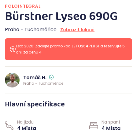
POLOINTEGRÁL
Bürstner Lyseo 690G
Praha - Tuchoměřice
Zobrazit lokaci
Léto 2026: Zadejte promo kód
LETO264PLUS1
a rezervujte 5
dní za cenu 4
Tomáš H.
Praha - Tuchoměřice
Hlavní specifikace
Na jízdu
Na spaní
4 Místa
4 Místa