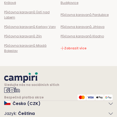
Králové
Budějovice
Půjčovna karavanů
Ústí nad
Půjčovna karavanů
Pardubice
Labem
Půjčovna karavanů
Karlovy Vary
Půjčovna karavanů
Jihlava
Půjčovna karavanů
Zlín
Půjčovna karavanů
Kladno
Půjčovna karavanů
Mladá
Zobrazit více
Boleslav
Sledujte nás na sociálních sítích
Bezpečná platba skrze
Česko (CZK)
Jazyk
:
Čeština