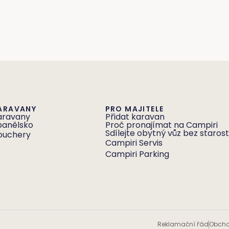
ARAVANY
PRO MAJITELE
aravany
Přidat karavan
panělsko
Proč pronajímat na Campiri
Sdílejte obytný vůz bez starost
ouchery
Campiri Servis
Campiri Parking
Reklamační řád
Obcho