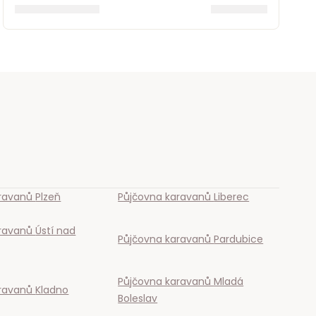
aravanů
Plzeň
Půjčovna karavanů
Liberec
aravanů
Ústí nad
Půjčovna karavanů
Pardubice
Půjčovna karavanů
Mladá
aravanů
Kladno
Boleslav