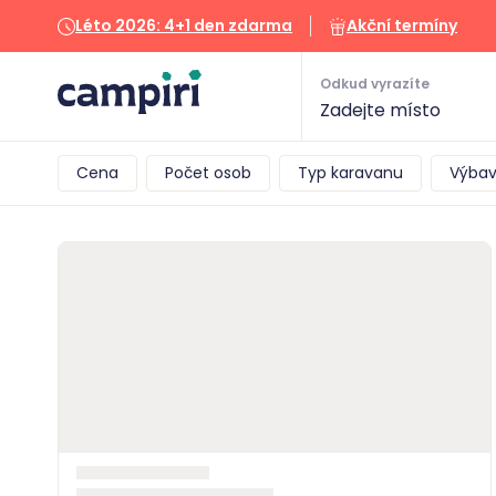
Léto 2026: 4+1 den zdarma
Akční termíny
Odkud vyrazíte
Cena
Počet osob
Typ karavanu
Výbav