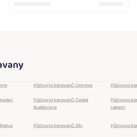
ravany
Brno
Půjčovna karavanů
Ostrava
Půjčovna k
Hradec
Půjčovna karavanů
České
Půjčovna k
Budějovice
Labem
ihlava
Půjčovna karavanů
Zlín
Půjčovna k