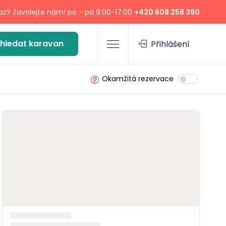
z? Zavolejte nám! po - pá 9:00-17:00
+420 608 258 390
hledat karavan
Přihlášení
Okamžitá rezervace